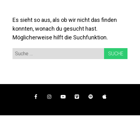
Es sieht so aus, als ob wir nicht das finden
konnten, wonach du gesucht hast.
Möglicherweise hilft die Suchfunktion.
Suche
nach:
Facebook
Instagram
YouTube
Vimeo
Spotify
iTunes